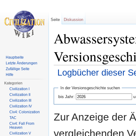
Seite
Diskussion
Abwassersyste
Versionsgesch
Hauptseite
Letzte Änderungen
Zufällige Seite
Logbücher dieser Se
Hilfe
Wechseln zu:
Navigation
,
Suche
Kategorien
In der Versionsgeschichte suchen
Civilization I
Civilization II
bis Jahr:
u
Civilization III
Civilization IV
Civ4: Colonization
Zur Anzeige der 
TAC
Civ4: Fall From
Heaven
vergleichenden V
Civilization V