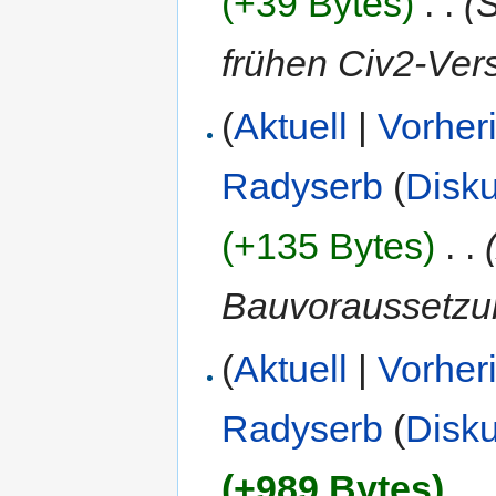
(+39 Bytes)
‎
. .
(
frühen Civ2-Ver
(
Aktuell
|
Vorher
Radyserb
(
Disk
(+135 Bytes)
‎
. .
Bauvoraussetzu
(
Aktuell
|
Vorher
Radyserb
(
Disk
(+989 Bytes)