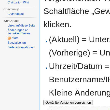
Civilization Wiki
Schaltfläche „Gew
Community
Civforum.de
Werkzeuge
klicken.
Links auf diese Seite
Änderungen an
verlinkten Seiten
(Aktuell) = Unte
Atom
Spezialseiten
Seiten­informationen
(Vorherige) = Un
Uhrzeit/Datum = 
Benutzername/IP
Kleine Änderun