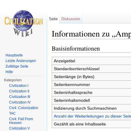
Seite
Diskussion
Informationen zu „Amp
Wechseln zu:
Navigation
,
Suche
Basisinformationen
Hauptseite
Anzeigetitel
Letzte Änderungen
Zufällige Seite
Standardsortierschlüssel
Hilfe
Seitenlänge (in Bytes)
Kategorien
Seitenkennnummer
Civilization I
Civilization II
Seiteninhaltssprache
Civilization III
Seiteninhaltsmodell
Civilization IV
Indizierung durch Suchmaschinen
Civ4: Colonization
TAC
Anzahl der Weiterleitungen zu dieser Seit
Civ4: Fall From
Heaven
Gezählt als eine Inhaltsseite
Civilization V