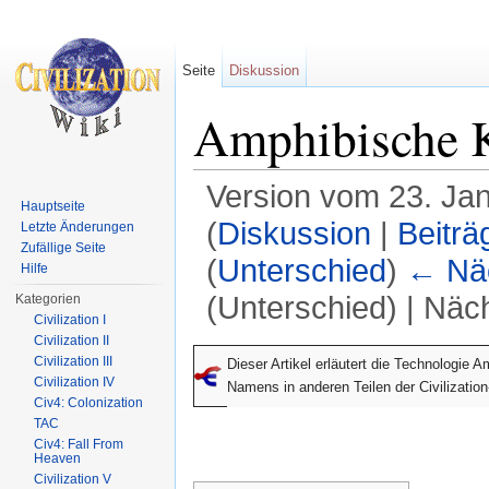
Seite
Diskussion
Amphibische K
Version vom 23. Ja
Hauptseite
(
Diskussion
|
Beiträ
Letzte Änderungen
Zufällige Seite
(
Unterschied
)
← Näc
Hilfe
(Unterschied) | Näc
Kategorien
Civilization I
Wechseln zu:
Navigation
,
Suche
Civilization II
Civilization III
Dieser Artikel erläutert die Technologie 
Civilization IV
Namens in anderen Teilen der Civilizatio
Civ4: Colonization
TAC
Civ4: Fall From
Heaven
Civilization V