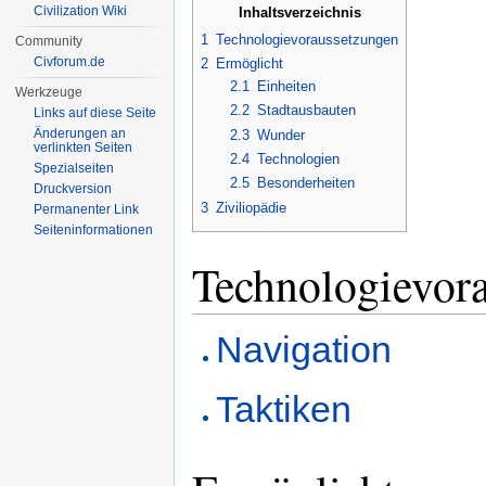
Civilization Wiki
Inhaltsverzeichnis
1
Technologievoraussetzungen
Community
Civforum.de
2
Ermöglicht
2.1
Einheiten
Werkzeuge
2.2
Stadtausbauten
Links auf diese Seite
Änderungen an
2.3
Wunder
verlinkten Seiten
2.4
Technologien
Spezialseiten
2.5
Besonderheiten
Druckversion
3
Ziviliopädie
Permanenter Link
Seiten­informationen
Technologievor
Navigation
Taktiken