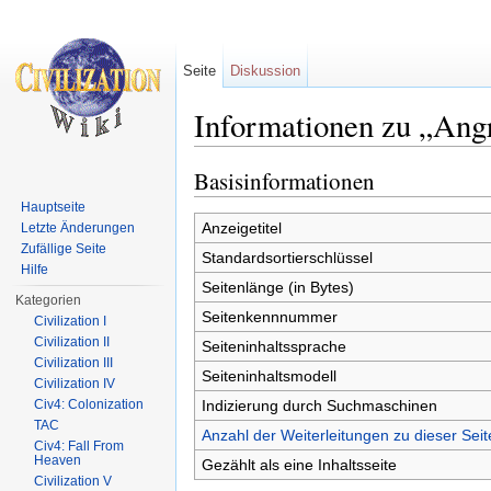
Seite
Diskussion
Informationen zu „Angr
Wechseln zu:
Navigation
,
Suche
Basisinformationen
Hauptseite
Anzeigetitel
Letzte Änderungen
Zufällige Seite
Standardsortierschlüssel
Hilfe
Seitenlänge (in Bytes)
Kategorien
Seitenkennnummer
Civilization I
Civilization II
Seiteninhaltssprache
Civilization III
Seiteninhaltsmodell
Civilization IV
Indizierung durch Suchmaschinen
Civ4: Colonization
TAC
Anzahl der Weiterleitungen zu dieser Seit
Civ4: Fall From
Heaven
Gezählt als eine Inhaltsseite
Civilization V