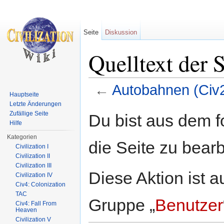
Seite
Diskussion
Quelltext der 
←
Autobahnen (Civ
Hauptseite
Wechseln zu:
Navigation
,
Suche
Letzte Änderungen
Zufällige Seite
Du bist aus dem f
Hilfe
Kategorien
die Seite zu bearb
Civilization I
Civilization II
Civilization III
Diese Aktion ist a
Civilization IV
Civ4: Colonization
TAC
Gruppe „
Benutzer
Civ4: Fall From
Heaven
Civilization V