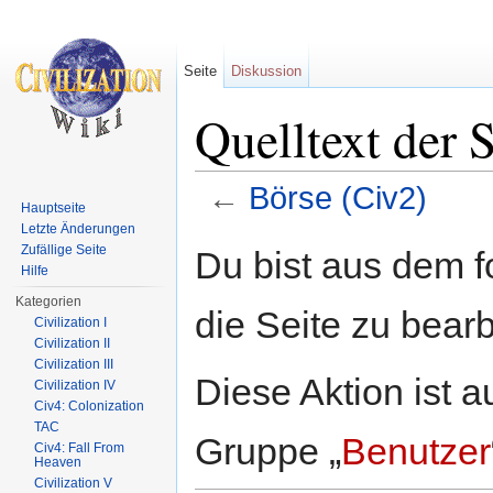
Seite
Diskussion
Quelltext der 
←
Börse (Civ2)
Hauptseite
Wechseln zu:
Navigation
,
Suche
Letzte Änderungen
Zufällige Seite
Du bist aus dem f
Hilfe
Kategorien
die Seite zu bearb
Civilization I
Civilization II
Civilization III
Diese Aktion ist a
Civilization IV
Civ4: Colonization
TAC
Gruppe „
Benutzer
Civ4: Fall From
Heaven
Civilization V