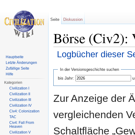
Seite
Diskussion
Börse (Civ2): 
Logbücher dieser Se
Hauptseite
Wechseln zu:
Navigation
,
Suche
Letzte Änderungen
Zufällige Seite
In der Versionsgeschichte suchen
Hilfe
bis Jahr:
u
Kategorien
Civilization I
Civilization II
Zur Anzeige der 
Civilization III
Civilization IV
vergleichenden V
Civ4: Colonization
TAC
Civ4: Fall From
Heaven
Schaltfläche „Gew
Civilization V