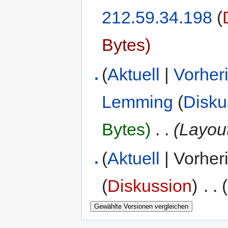
212.59.34.198
(
Bytes)
(
Aktuell
|
Vorher
Lemming
(
Disku
Bytes)
‎
. .
(Layout
(
Aktuell
| Vorher
(
Diskussion
)
‎
. .