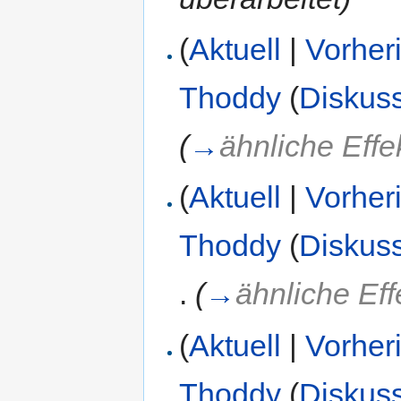
(
Aktuell
|
Vorher
Thoddy
(
Diskus
(
→
ähnliche Effe
(
Aktuell
|
Vorher
Thoddy
(
Diskus
.
(
→
ähnliche Eff
(
Aktuell
|
Vorher
Thoddy
(
Diskus