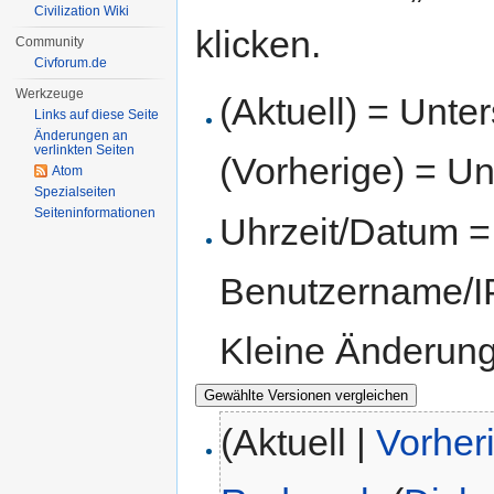
Civilization Wiki
klicken.
Community
Civforum.de
Werkzeuge
(Aktuell) = Unte
Links auf diese Seite
Änderungen an
verlinkten Seiten
(Vorherige) = Un
Atom
Spezialseiten
Seiten­informationen
Uhrzeit/Datum = 
Benutzername/IP
Kleine Änderun
(Aktuell |
Vorher