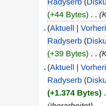
Radyserb
(
Disk
(+44 Bytes)
‎
. .
(
(
Aktuell
|
Vorher
Radyserb
(
Disk
(+39 Bytes)
‎
. .
(
(
Aktuell
|
Vorher
Radyserb
(
Disk
(+1.374 Bytes)
‎
.
überarbeitet)