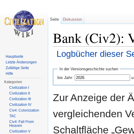
Seite
Diskussion
Bank (Civ2): V
Logbücher dieser Se
Hauptseite
Wechseln zu:
Navigation
,
Suche
Letzte Änderungen
Zufällige Seite
In der Versionsgeschichte suchen
Hilfe
bis Jahr:
u
Kategorien
Civilization I
Civilization II
Zur Anzeige der 
Civilization III
Civilization IV
vergleichenden V
Civ4: Colonization
TAC
Civ4: Fall From
Heaven
Schaltfläche „Gew
Civilization V