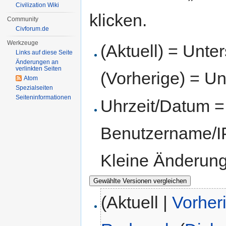
Civilization Wiki
klicken.
Community
Civforum.de
Werkzeuge
(Aktuell) = Unte
Links auf diese Seite
Änderungen an
verlinkten Seiten
(Vorherige) = Un
Atom
Spezialseiten
Seiten­informationen
Uhrzeit/Datum = 
Benutzername/IP
Kleine Änderun
(Aktuell |
Vorher