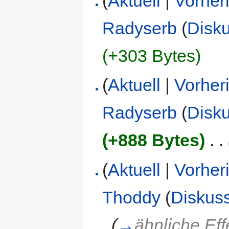
(
Aktuell
|
Vorher
Radyserb
(
Disk
(+303 Bytes)
(
Aktuell
|
Vorher
Radyserb
(
Disk
(+888 Bytes)
‎
. .
(
Aktuell
|
Vorher
Thoddy
(
Diskus
.
(
→
ähnliche Eff