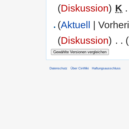
(
Diskussion
)
‎
K
.
(
Aktuell
| Vorher
(
Diskussion
)
‎
. .
Datenschutz
Über CivWiki
Haftungsausschluss