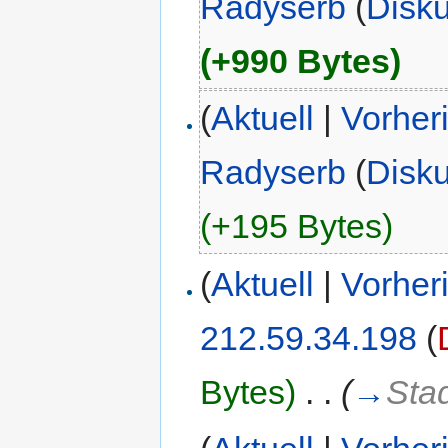
Radyserb
(
Disk
(+990 Bytes)
(
Aktuell
|
Vorher
Radyserb
(
Disk
(+195 Bytes)
(
Aktuell
|
Vorher
212.59.34.198
(
Bytes)
‎
. .
(
→
Sta