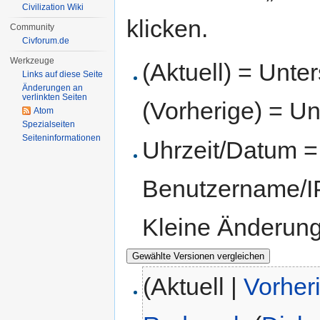
Civilization Wiki
klicken.
Community
Civforum.de
Werkzeuge
(Aktuell) = Unte
Links auf diese Seite
Änderungen an
verlinkten Seiten
(Vorherige) = Un
Atom
Spezialseiten
Seiten­informationen
Uhrzeit/Datum = 
Benutzername/IP
Kleine Änderun
(Aktuell |
Vorher