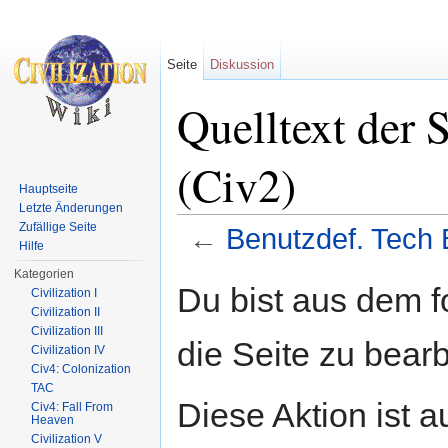
Seite
Diskussion
Quelltext der 
(Civ2)
Hauptseite
Letzte Änderungen
Zufällige Seite
←
Benutzdef. Tech 
Hilfe
Wechseln zu:
Navigation
,
Suche
Kategorien
Du bist aus dem f
Civilization I
Civilization II
Civilization III
die Seite zu bearb
Civilization IV
Civ4: Colonization
TAC
Diese Aktion ist a
Civ4: Fall From
Heaven
Civilization V