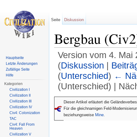
Seite
Diskussion
Bergbau (Civ2
Version vom 4. Mai
Hauptseite
(
Diskussion
|
Beiträ
Letzte Änderungen
Zufällige Seite
(
Unterschied
)
← Näc
Hilfe
(Unterschied) | Näc
Kategorien
Civilization I
Wechseln zu:
Navigation
,
Suche
Civilization II
Civilization III
Dieser Artikel erläutert die Geländeverb
Civilization IV
Für die gleichnamigen Feld-Modernisierun
Civ4: Colonization
beziehungsweise
Mine
.
TAC
Civ4: Fall From
Heaven
Civilization V