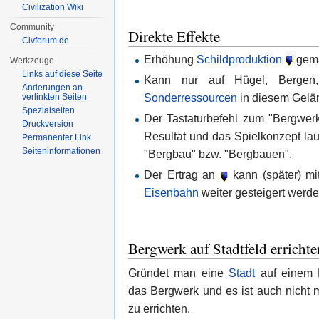
Civilization Wiki
Community
Direkte Effekte
Civforum.de
Erhöhung
Schildproduktion
gemä
Werkzeuge
Links auf diese Seite
Kann nur auf Hügel, Bergen,
Änderungen an
Sonderressourcen
in diesem Gelän
verlinkten Seiten
Spezialseiten
Der Tastaturbefehl zum "Bergwerk
Druckversion
Resultat und das Spielkonzept lau
Permanenter Link
Seiten­informationen
"Bergbau" bzw. "Bergbauen".
Der Ertrag an
kann (später) mi
Eisenbahn
weiter gesteigert werde
Bergwerk auf Stadtfeld errichte
Gründet man eine
Stadt
auf einem B
das Bergwerk und es ist auch nicht m
zu errichten.