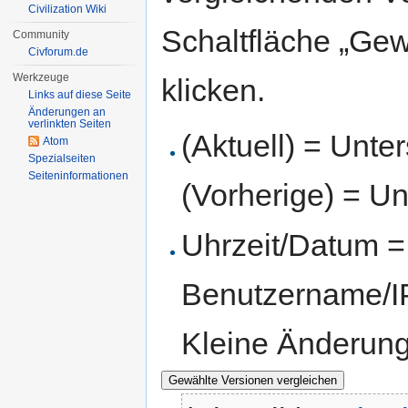
Civilization Wiki
Schaltfläche „Gew
Community
Civforum.de
Werkzeuge
klicken.
Links auf diese Seite
Änderungen an
verlinkten Seiten
(Aktuell) = Unte
Atom
Spezialseiten
Seiten­informationen
(Vorherige) = Un
Uhrzeit/Datum = 
Benutzername/IP
Kleine Änderun