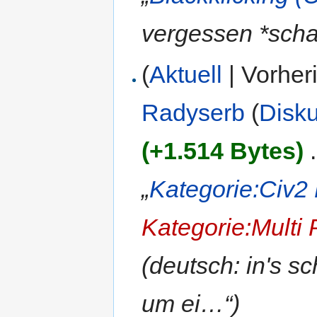
vergessen *sch
(
Aktuell
| Vorher
Radyserb
(
Disk
(+1.514 Bytes)
‎
.
„
Kategorie:Civ2
Kategorie:Multi 
(deutsch: in's s
um ei…“)