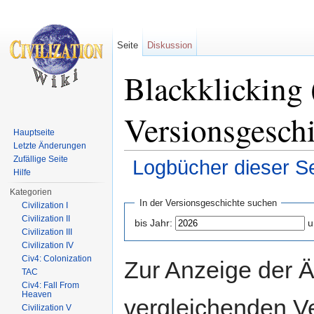
Seite
Diskussion
Blackklicking 
Versionsgesch
Hauptseite
Letzte Änderungen
Zufällige Seite
Logbücher dieser Se
Hilfe
Wechseln zu:
Navigation
,
Suche
Kategorien
In der Versionsgeschichte suchen
Civilization I
Civilization II
bis Jahr:
u
Civilization III
Civilization IV
Civ4: Colonization
Zur Anzeige der 
TAC
Civ4: Fall From
Heaven
vergleichenden V
Civilization V