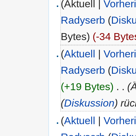
(Aktuell |
Vorher
Radyserb
(
Disk
Bytes)
(-34 Byte
(
Aktuell
|
Vorher
Radyserb
(
Disk
(+19 Bytes)
‎
. .
(
(
Diskussion
) rü
(
Aktuell
|
Vorher