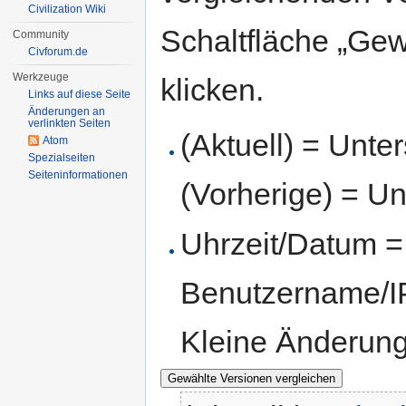
Civilization Wiki
Schaltfläche „Gew
Community
Civforum.de
Werkzeuge
klicken.
Links auf diese Seite
Änderungen an
verlinkten Seiten
(Aktuell) = Unte
Atom
Spezialseiten
Seiten­informationen
(Vorherige) = Un
Uhrzeit/Datum = 
Benutzername/IP
Kleine Änderun