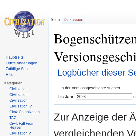
Seite
Diskussion
Bogenschützen
Versionsgesch
Hauptseite
Letzte Änderungen
Zufällige Seite
Logbücher dieser Se
Hilfe
Wechseln zu:
Navigation
,
Suche
Kategorien
In der Versionsgeschichte suchen
Civilization I
Civilization II
bis Jahr:
u
Civilization III
Civilization IV
Civ4: Colonization
Zur Anzeige der 
TAC
Civ4: Fall From
Heaven
vergleichenden V
Civilization V