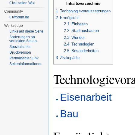
Civilization Wiki
Inhaltsverzeichnis
1
Technologievoraussetzungen
Community
Civforum.de
2
Ermöglicht
2.1
Einheiten
Werkzeuge
2.2
Stadtausbauten
Links auf diese Seite
Änderungen an
2.3
Wunder
verlinkten Seiten
2.4
Technologien
Spezialseiten
2.5
Besonderheiten
Druckversion
3
Ziviliopädie
Permanenter Link
Seiten­informationen
Technologievor
Eisenarbeit
Bau