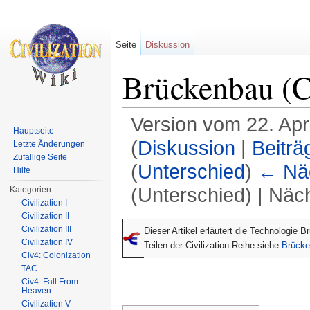
Seite
Diskussion
Brückenbau (C
Version vom 22. Apr
Hauptseite
(
Diskussion
|
Beiträ
Letzte Änderungen
Zufällige Seite
(
Unterschied
)
← Näc
Hilfe
(Unterschied) | Näc
Kategorien
Civilization I
Wechseln zu:
Navigation
,
Suche
Civilization II
Civilization III
Dieser Artikel erläutert die Technologie
Civilization IV
Teilen der Civilization-Reihe siehe
Brück
Civ4: Colonization
TAC
Civ4: Fall From
Heaven
Civilization V