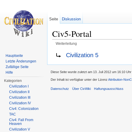
Seite
Diskussion
Civ5-Portal
Weiterleitung
Wechseln zu:
Navigation
,
Suche
Weiterleitung nach:
Civilization 5
Hauptseite
Letzte Änderungen
Zufällige Seite
Diese Seite wurde zuletzt am 13. Juli 2012 um 16:10 Uhr
Hilfe
Der Inhalt ist verfügbar unter der Lizenz
Attribution-Non
Kategorien
Civilization I
Datenschutz
Über CivWiki
Haftungsausschluss
Civilization II
Civilization III
Civilization IV
Civ4: Colonization
TAC
Civ4: Fall From
Heaven
Civilization V