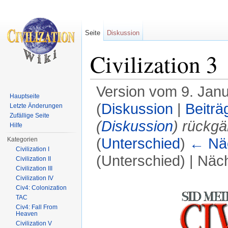
Seite
Diskussion
Civilization 3
Version vom 9. Jan
Hauptseite
(
Diskussion
|
Beiträ
Letzte Änderungen
Zufällige Seite
(
Diskussion
) rückgä
Hilfe
(
Unterschied
)
← Näc
Kategorien
Civilization I
(Unterschied) | Näc
Civilization II
Civilization III
Wechseln zu:
Navigation
,
Suche
Civilization IV
Civ4: Colonization
TAC
Civ4: Fall From
Heaven
Civilization V