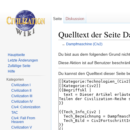
Seite
Diskussion
Quelltext der Seite 
←
Dampfmaschine (Civ2)
Wechseln zu:
Navigation
,
Suche
Du bist aus dem folgenden Grund nicht 
Hauptseite
Letzte Änderungen
Diese Aktion ist auf Benutzer beschrän
Zufällige Seite
Hilfe
Du kannst den Quelltext dieser Seite b
Kategorien
Civilization I
Civilization II
Civilization III
Civilization IV
Civ4: Colonization
TAC
Civ4: Fall From
Heaven
Civilization V