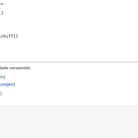
Seite verwendet:
en
)
nzeigen
)
)
.