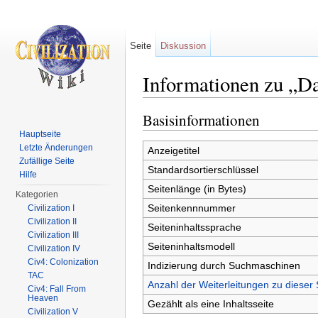
Seite
Diskussion
Informationen zu „D
Wechseln zu:
Navigation
,
Suche
Basisinformationen
Hauptseite
Letzte Änderungen
Anzeigetitel
Zufällige Seite
Standardsortierschlüssel
Hilfe
Seitenlänge (in Bytes)
Kategorien
Seitenkennnummer
Civilization I
Civilization II
Seiteninhaltssprache
Civilization III
Seiteninhaltsmodell
Civilization IV
Civ4: Colonization
Indizierung durch Suchmaschinen
TAC
Anzahl der Weiterleitungen zu dieser 
Civ4: Fall From
Heaven
Gezählt als eine Inhaltsseite
Civilization V