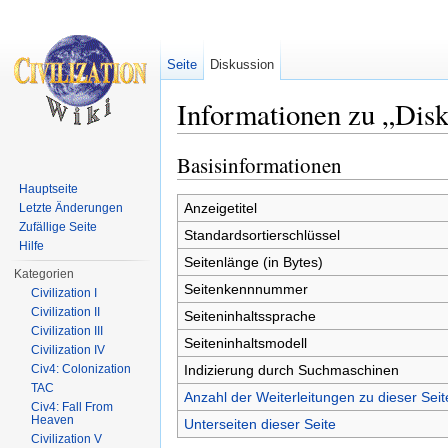
Seite
Diskussion
Informationen zu „Dis
Wechseln zu:
Navigation
,
Suche
Basisinformationen
Hauptseite
Anzeigetitel
Letzte Änderungen
Zufällige Seite
Standardsortierschlüssel
Hilfe
Seitenlänge (in Bytes)
Kategorien
Seitenkennnummer
Civilization I
Civilization II
Seiteninhaltssprache
Civilization III
Seiteninhaltsmodell
Civilization IV
Indizierung durch Suchmaschinen
Civ4: Colonization
TAC
Anzahl der Weiterleitungen zu dieser Seit
Civ4: Fall From
Heaven
Unterseiten dieser Seite
Civilization V