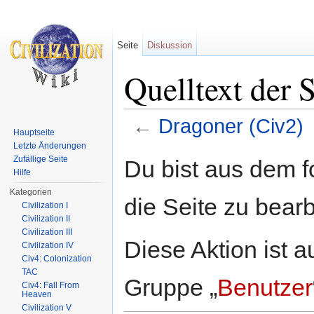
Seite
Diskussion
Quelltext der 
←
Dragoner (Civ2)
Hauptseite
Wechseln zu:
Navigation
,
Suche
Letzte Änderungen
Zufällige Seite
Du bist aus dem f
Hilfe
Kategorien
die Seite zu bearb
Civilization I
Civilization II
Civilization III
Diese Aktion ist a
Civilization IV
Civ4: Colonization
TAC
Gruppe „
Benutzer
Civ4: Fall From
Heaven
Civilization V