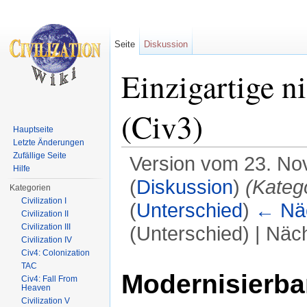
Seite
Diskussion
Einzigartige n
(Civ3)
Hauptseite
Letzte Änderungen
Zufällige Seite
Version vom 23. No
Hilfe
(
Diskussion
)
(Kateg
Kategorien
Civilization I
(
Unterschied
)
← Näc
Civilization II
Civilization III
(Unterschied) | Näc
Civilization IV
Wechseln zu:
Navigation
,
Suche
Civ4: Colonization
TAC
Modernisierba
Civ4: Fall From
Heaven
Civilization V