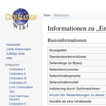
Seite
Diskussion
Informationen zu „En
Wechseln zu:
Navigation
,
Suche
Basisinformationen
Hauptseite
Letzte Änderungen
Anzeigetitel
Zufällige Seite
Standardsortierschlüssel
Hilfe
Seitenlänge (in Bytes)
Kategorien
Seitenkennnummer
Civilization I
Civilization II
Seiteninhaltssprache
Civilization III
Seiteninhaltsmodell
Civilization IV
Civ4: Colonization
Indizierung durch Suchmaschinen
TAC
Anzahl der Weiterleitungen zu dieser 
Civ4: Fall From
Heaven
Gezählt als eine Inhaltsseite
Civilization V