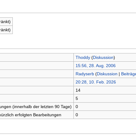
ränkt)
ränkt)
Thoddy
(
Diskussion
)
15:56, 28. Aug. 2006
Radyserb
(
Diskussion
|
Beiträg
20:28, 10. Feb. 2026
14
n
5
tungen (innerhalb der letzten 90 Tage)
0
kürzlich erfolgten Bearbeitungen
0