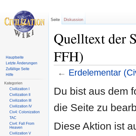
Seite
Diskussion
Quelltext der 
FFH)
Hauptseite
Letzte Änderungen
Zufällige Seite
←
Erdelementar (C
Hilfe
Wechseln zu:
Navigation
,
Suche
Kategorien
Du bist aus dem f
Civilization I
Civilization II
Civilization III
die Seite zu bearb
Civilization IV
Civ4: Colonization
TAC
Diese Aktion ist a
Civ4: Fall From
Heaven
Civilization V