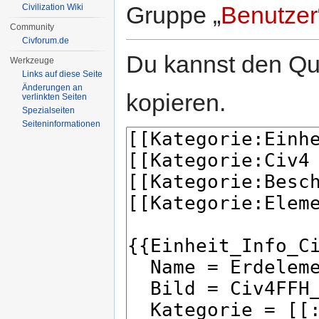
Gruppe „
Benutzer
Civilization Wiki
Community
Civforum.de
Du kannst den Que
Werkzeuge
Links auf diese Seite
Änderungen an
kopieren.
verlinkten Seiten
Spezialseiten
Seiten­informationen