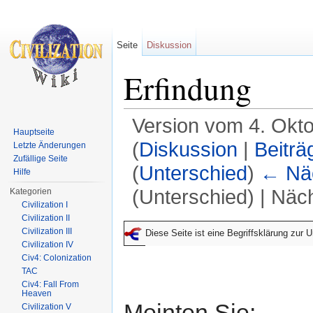
Seite
Diskussion
Erfindung
Version vom 4. Okt
Hauptseite
(
Diskussion
|
Beiträ
Letzte Änderungen
Zufällige Seite
(
Unterschied
)
← Näc
Hilfe
(Unterschied) | Näc
Kategorien
Civilization I
Wechseln zu:
Navigation
,
Suche
Civilization II
Civilization III
Diese Seite ist eine Begriffsklärung zur
Civilization IV
Civ4: Colonization
TAC
Civ4: Fall From
Heaven
Meinten Sie:
Civilization V