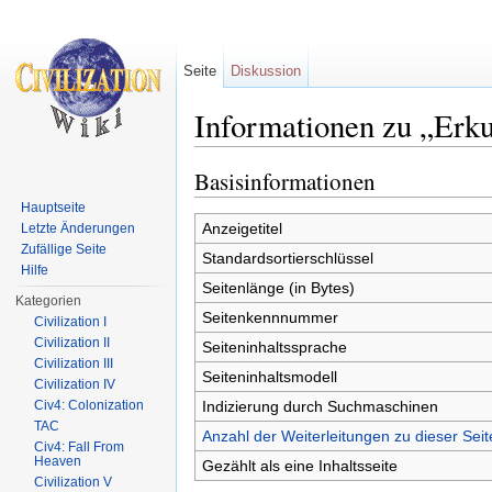
Seite
Diskussion
Informationen zu „Erk
Wechseln zu:
Navigation
,
Suche
Basisinformationen
Hauptseite
Anzeigetitel
Letzte Änderungen
Zufällige Seite
Standardsortierschlüssel
Hilfe
Seitenlänge (in Bytes)
Kategorien
Seitenkennnummer
Civilization I
Civilization II
Seiteninhaltssprache
Civilization III
Seiteninhaltsmodell
Civilization IV
Indizierung durch Suchmaschinen
Civ4: Colonization
TAC
Anzahl der Weiterleitungen zu dieser Seit
Civ4: Fall From
Heaven
Gezählt als eine Inhaltsseite
Civilization V