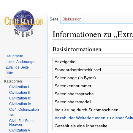
Seite
Diskussion
Informationen zu „Extr
Wechseln zu:
Navigation
,
Suche
Basisinformationen
Hauptseite
Anzeigetitel
Letzte Änderungen
Zufällige Seite
Standardsortierschlüssel
Hilfe
Seitenlänge (in Bytes)
Kategorien
Seitenkennnummer
Civilization I
Civilization II
Seiteninhaltssprache
Civilization III
Seiteninhaltsmodell
Civilization IV
Indizierung durch Suchmaschinen
Civ4: Colonization
TAC
Anzahl der Weiterleitungen zu dieser Seit
Civ4: Fall From
Heaven
Gezählt als eine Inhaltsseite
Civilization V