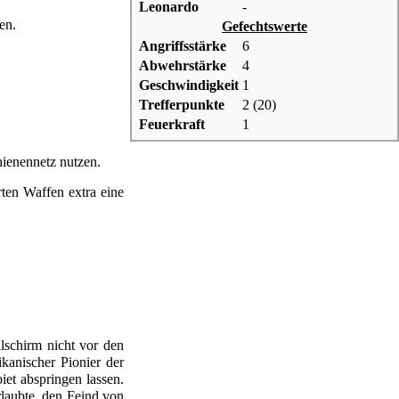
Leonardo
-
en.
Gefechtswerte
Angriffsstärke
6
Abwehrstärke
4
Geschwindigkeit
1
Trefferpunkte
2 (20)
Feuerkraft
1
ienennetz
nutzen.
ten Waffen
extra eine
lschirm nicht vor den
ikanischer Pionier der
iet abspringen lassen.
rlaubte, den Feind von