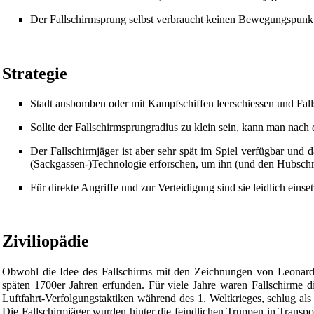
Der Fallschirmsprung selbst verbraucht keinen Bewegungspunkt
Strategie
Stadt ausbomben oder mit
Kampfschiffen
leerschiessen und Fal
Sollte der Fallschirmsprungradius zu klein sein, kann man nach
Der Fallschirmjäger ist aber sehr spät im Spiel verfügbar u
(Sackgassen-)Technologie erforschen, um ihn (und den
Hubschr
Für direkte Angriffe und zur Verteidigung sind sie leidlich ein
Ziviliopädie
Obwohl die Idee des Fallschirms mit den Zeichnungen von Leonardo 
späten 1700er Jahren erfunden. Für viele Jahre waren Fallschirme di
Luftfahrt-Verfolgungstaktiken während des 1. Weltkrieges, schlug als
Die Fallschirmjäger wurden hinter die feindlichen Truppen in Transpo