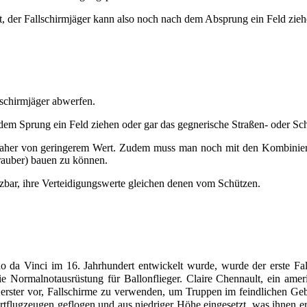
, der Fallschirmjäger kann also noch nach dem Absprung ein Feld zieh
lschirmjäger abwerfen.
 dem Sprung ein Feld ziehen oder gar das gegnerische
Straßen
- oder
Sch
nd daher von geringerem Wert. Zudem muss man noch mit den
Kombinier
auber
) bauen zu können.
setzbar, ihre Verteidigungswerte gleichen denen vom
Schützen
.
da Vinci im 16. Jahrhundert entwickelt wurde, wurde der erste Fal
e Normalnotausrüstung für Ballonflieger. Claire Chennault, ein amer
 erster vor, Fallschirme zu verwenden, um Truppen im feindlichen Geb
rtflugzeugen geflogen und aus niedriger Höhe eingesetzt, was ihnen e