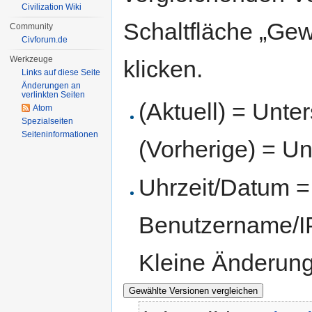
Civilization Wiki
Schaltfläche „Gew
Community
Civforum.de
Werkzeuge
klicken.
Links auf diese Seite
Änderungen an
verlinkten Seiten
(Aktuell) = Unte
Atom
Spezialseiten
Seiten­informationen
(Vorherige) = Un
Uhrzeit/Datum = 
Benutzername/IP
Kleine Änderun