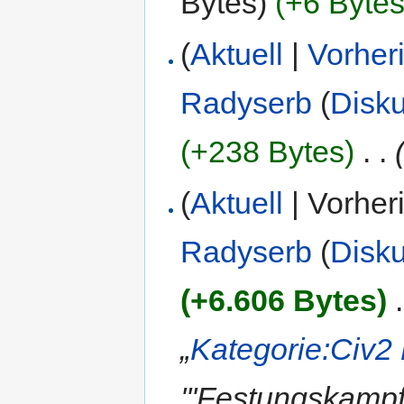
Bytes)
(+6 Bytes
(
Aktuell
|
Vorher
Radyserb
(
Disk
(+238 Bytes)
‎
. .
(
Aktuell
| Vorher
Radyserb
(
Disk
(+6.606 Bytes)
‎
.
„
Kategorie:Civ2
'''Festungskampf