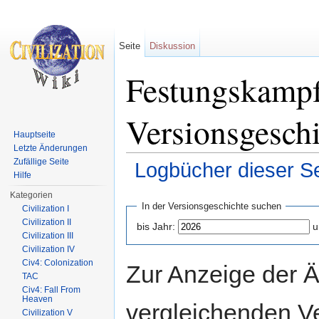
Seite
Diskussion
Festungskampf
Versionsgesch
Hauptseite
Letzte Änderungen
Zufällige Seite
Logbücher dieser Se
Hilfe
Wechseln zu:
Navigation
,
Suche
Kategorien
In der Versionsgeschichte suchen
Civilization I
Civilization II
bis Jahr:
u
Civilization III
Civilization IV
Civ4: Colonization
Zur Anzeige der 
TAC
Civ4: Fall From
Heaven
vergleichenden V
Civilization V