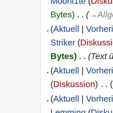
Moonl1te
(
Disku
Bytes)
‎
. .
(
→
All
(
Aktuell
|
Vorher
Striker
(
Diskuss
Bytes)
‎
. .
(Text 
(
Aktuell
|
Vorher
(
Diskussion
)
‎
. .
(
Aktuell
|
Vorher
Lemming
(
Disku