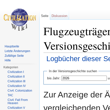
Seite
Diskussion
Flugzeugträger
Versionsgesch
Hauptseite
Letzte Änderungen
Zufällige Seite
Logbücher dieser Se
Hilfe
Wechseln zu:
Navigation
,
Suche
Kategorien
In der Versionsgeschichte suchen
Civilization I
Civilization II
bis Jahr:
u
Civilization III
Civilization IV
Civ4: Colonization
Zur Anzeige der 
TAC
Civ4: Fall From
Heaven
vergleichenden V
Civilization V