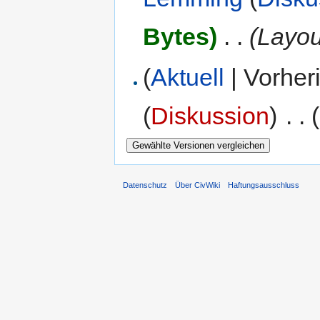
Bytes)
‎
. .
(Layout
(
Aktuell
| Vorher
(
Diskussion
)
‎
. .
Datenschutz
Über CivWiki
Haftungsausschluss