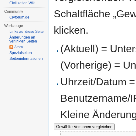
Civilization Wiki
Schaltfläche „Gew
Community
Civforum.de
Werkzeuge
klicken.
Links auf diese Seite
Änderungen an
verlinkten Seiten
(Aktuell) = Unte
Atom
Spezialseiten
Seiten­informationen
(Vorherige) = Un
Uhrzeit/Datum = 
Benutzername/IP
Kleine Änderun