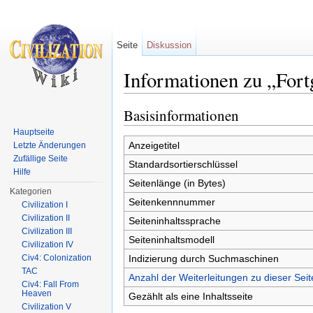
Seite
Diskussion
Informationen zu „Fort
Wechseln zu:
Navigation
,
Suche
Basisinformationen
Hauptseite
Anzeigetitel
Letzte Änderungen
Zufällige Seite
Standardsortierschlüssel
Hilfe
Seitenlänge (in Bytes)
Kategorien
Seitenkennnummer
Civilization I
Civilization II
Seiteninhaltssprache
Civilization III
Seiteninhaltsmodell
Civilization IV
Indizierung durch Suchmaschinen
Civ4: Colonization
TAC
Anzahl der Weiterleitungen zu dieser Seit
Civ4: Fall From
Heaven
Gezählt als eine Inhaltsseite
Civilization V