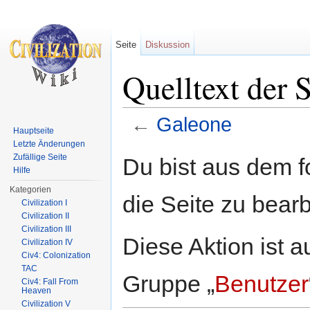
Seite
Diskussion
Quelltext der 
←
Galeone
Hauptseite
Wechseln zu:
Navigation
,
Suche
Letzte Änderungen
Zufällige Seite
Du bist aus dem f
Hilfe
Kategorien
die Seite zu bearb
Civilization I
Civilization II
Civilization III
Diese Aktion ist a
Civilization IV
Civ4: Colonization
TAC
Gruppe „
Benutzer
Civ4: Fall From
Heaven
Civilization V