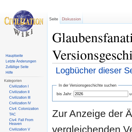
Seite
Diskussion
Glaubensfanati
Versionsgesch
Hauptseite
Letzte Änderungen
Zufällige Seite
Logbücher dieser Se
Hilfe
Wechseln zu:
Navigation
,
Suche
Kategorien
In der Versionsgeschichte suchen
Civilization I
Civilization II
bis Jahr:
u
Civilization III
Civilization IV
Civ4: Colonization
Zur Anzeige der 
TAC
Civ4: Fall From
Heaven
vergleichenden V
Civilization V