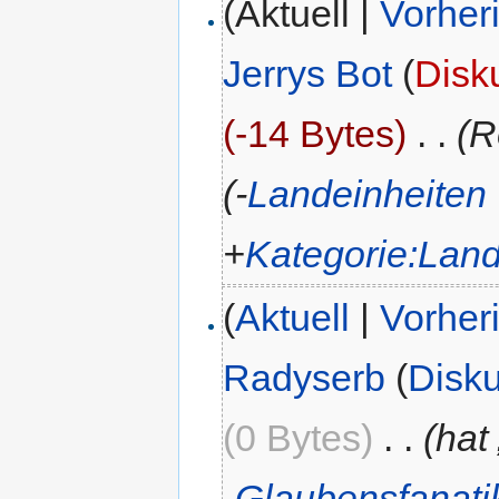
(Aktuell |
Vorher
Jerrys Bot
(
Disk
(-14 Bytes)
‎
. .
(R
(-
Landeinheiten
+
Kategorie:Land
(
Aktuell
|
Vorher
Radyserb
(
Disk
(0 Bytes)
‎
. .
(hat 
„
Glaubensfanatik