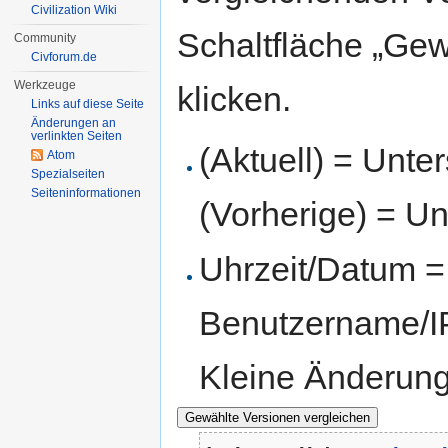
Civilization Wiki
Schaltfläche „Gew
Community
Civforum.de
Werkzeuge
klicken.
Links auf diese Seite
Änderungen an
verlinkten Seiten
(Aktuell) = Unte
Atom
Spezialseiten
Seiten­informationen
(Vorherige) = Un
Uhrzeit/Datum = 
Benutzername/IP
Kleine Änderun