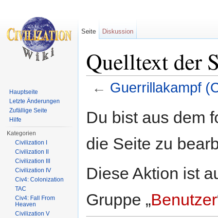
Seite
Diskussion
Quelltext der 
←
Guerrillakampf (C
Hauptseite
Wechseln zu:
Navigation
,
Suche
Letzte Änderungen
Zufällige Seite
Du bist aus dem f
Hilfe
Kategorien
die Seite zu bearb
Civilization I
Civilization II
Civilization III
Diese Aktion ist a
Civilization IV
Civ4: Colonization
TAC
Gruppe „
Benutzer
Civ4: Fall From
Heaven
Civilization V