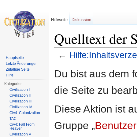
Hilfeseite
Diskussion
Quelltext der S
←
Hilfe:Inhaltsverze
Hauptseite
Wechseln zu:
Navigation
,
Suche
Letzte Änderungen
Zufällige Seite
Du bist aus dem f
Hilfe
Kategorien
die Seite zu bearb
Civilization I
Civilization II
Civilization III
Diese Aktion ist a
Civilization IV
Civ4: Colonization
TAC
Gruppe „
Benutzer
Civ4: Fall From
Heaven
Civilization V