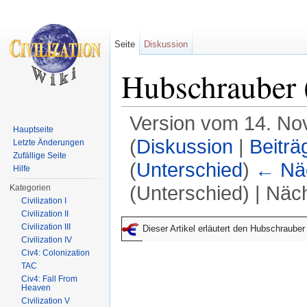
Seite
Diskussion
Hubschrauber 
Version vom 14. No
Hauptseite
(
Diskussion
|
Beiträ
Letzte Änderungen
Zufällige Seite
(
Unterschied
)
← Näc
Hilfe
(Unterschied) | Näc
Kategorien
Civilization I
Wechseln zu:
Navigation
,
Suche
Civilization II
Civilization III
Dieser Artikel erläutert den Hubschrauber
Civilization IV
Civ4: Colonization
TAC
Civ4: Fall From
Heaven
Civilization V