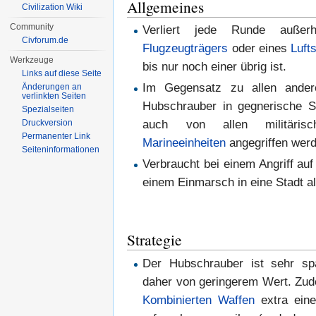
Allgemeines
Civilization Wiki
Community
Verliert jede Runde außerh
Civforum.de
Flugzeugträgers
oder eines
Luft
Werkzeuge
bis nur noch einer übrig ist.
Links auf diese Seite
Im Gegensatz zu allen andere
Änderungen an
verlinkten Seiten
Hubschrauber in gegnerische S
Spezialseiten
Druckversion
auch von allen militäri
Permanenter Link
Marineeinheiten
angegriffen wer
Seiten­informationen
Verbraucht bei einem Angriff auf
einem Einmarsch in eine Stadt a
Strategie
Der Hubschrauber ist sehr sp
daher von geringerem Wert. Zu
Kombinierten Waffen
extra eine