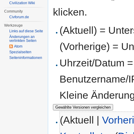
Civilization Wiki
klicken.
Community
Civforum.de
Werkzeuge
(Aktuell) = Unte
Links auf diese Seite
Änderungen an
verlinkten Seiten
(Vorherige) = Un
Atom
Spezialseiten
Seiten­informationen
Uhrzeit/Datum = 
Benutzername/IP
Kleine Änderun
(Aktuell |
Vorher