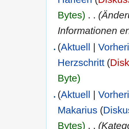
Bytes)
‎
. .
(Änder
Informationen en
(
Aktuell
|
Vorher
Herzschritt
(
Dis
Byte)
(
Aktuell
|
Vorher
Makarius
(
Disku
Bytes)
‎
. .
(Katego