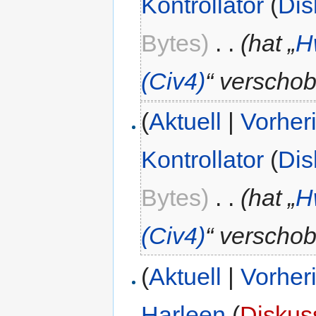
Kontrollator
(
Dis
Bytes)
‎
. .
(hat „
H
(Civ4)
“ verscho
(
Aktuell
|
Vorher
Kontrollator
(
Dis
Bytes)
‎
. .
(hat „
H
(Civ4)
“ verscho
(
Aktuell
|
Vorher
Harleen
(
Diskus