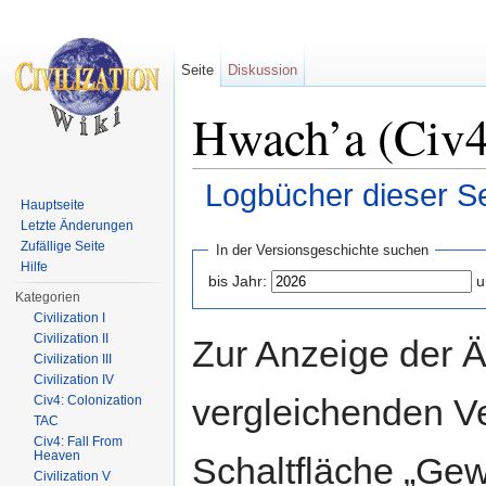
Seite
Diskussion
Hwach’a (Civ4
Logbücher dieser Se
Hauptseite
Wechseln zu:
Navigation
,
Suche
Letzte Änderungen
Zufällige Seite
In der Versionsgeschichte suchen
Hilfe
bis Jahr:
u
Kategorien
Civilization I
Civilization II
Zur Anzeige der 
Civilization III
Civilization IV
vergleichenden V
Civ4: Colonization
TAC
Civ4: Fall From
Heaven
Schaltfläche „Gew
Civilization V