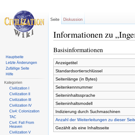
Seite
Diskussion
Informationen zu „Ing
Wechseln zu:
Navigation
,
Suche
Basisinformationen
Hauptseite
Anzeigetitel
Letzte Änderungen
Zufällige Seite
Standardsortierschlüssel
Hilfe
Seitenlänge (in Bytes)
Kategorien
Seitenkennnummer
Civilization I
Civilization II
Seiteninhaltssprache
Civilization III
Seiteninhaltsmodell
Civilization IV
Indizierung durch Suchmaschinen
Civ4: Colonization
TAC
Anzahl der Weiterleitungen zu dieser Seit
Civ4: Fall From
Heaven
Gezählt als eine Inhaltsseite
Civilization V