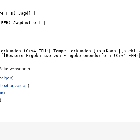
Seite verwendet:
nzeigen
)
ltext anzeigen
)
en
)
)