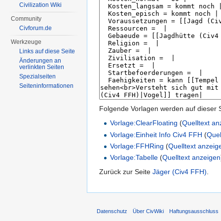
Civilization Wiki
Community
Civforum.de
Werkzeuge
Links auf diese Seite
Änderungen an
verlinkten Seiten
Spezialseiten
Seiten­informationen
Folgende Vorlagen werden auf dieser 
Vorlage:ClearFloating
(
Quelltext a
Vorlage:Einheit Info Civ4 FFH
(
Quel
Vorlage:FFHRing
(
Quelltext anzeig
Vorlage:Tabelle
(
Quelltext anzeigen
Zurück zur Seite
Jäger (Civ4 FFH)
.
Datenschutz
Über CivWiki
Haftungsausschluss