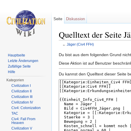
Seite
Diskussion
Quelltext der Seite 
←
Jäger (Civ4 FFH)
Wechseln zu:
Navigation
,
Suche
Du bist aus dem folgenden Grund nicht 
Hauptseite
Letzte Änderungen
Diese Aktion ist auf Benutzer beschrän
Zufällige Seite
Hilfe
Du kannst den Quelltext dieser Seite b
Kategorien
Civilization I
Civilization II
Civilization III
Civilization IV
Civ4: Colonization
TAC
Civ4: Fall From
Heaven
Civilization V