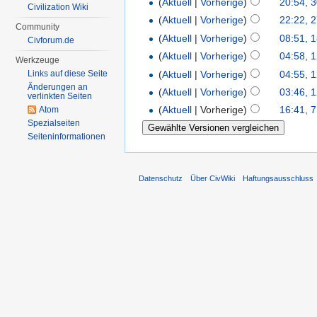
(
Aktuell
|
Vorherige
)
20:54, 3
Civilization Wiki
(
Aktuell
|
Vorherige
)
22:22, 2
Community
(
Aktuell
|
Vorherige
)
08:51, 
Civforum.de
(
Aktuell
|
Vorherige
)
04:58, 
Werkzeuge
(
Aktuell
|
Vorherige
)
04:55, 
Links auf diese Seite
Änderungen an
(
Aktuell
|
Vorherige
)
03:46, 
verlinkten Seiten
(
Aktuell
| Vorherige)
16:41, 7
Atom
Spezialseiten
Seiten­informationen
Datenschutz
Über CivWiki
Haftungsausschluss