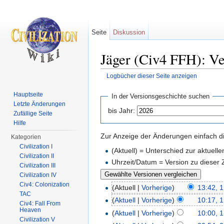
Seite
Diskussion
Jäger (Civ4 FFH): Ve
Logbücher dieser Seite anzeigen
Wechseln zu:
Navigation
,
Suche
Hauptseite
In der Versionsgeschichte suchen
Letzte Änderungen
bis Jahr:
Zufällige Seite
Hilfe
Zur Anzeige der Änderungen einfach di
Kategorien
Civilization I
(Aktuell) = Unterschied zur aktuell
Civilization II
Uhrzeit/Datum = Version zu dieser
Civilization III
Civilization IV
Civ4: Colonization
(Aktuell |
Vorherige
)
13:42, 1
TAC
(
Aktuell
|
Vorherige
)
10:17, 1
Civ4: Fall From
Heaven
(
Aktuell
|
Vorherige
)
10:00, 1
Civilization V