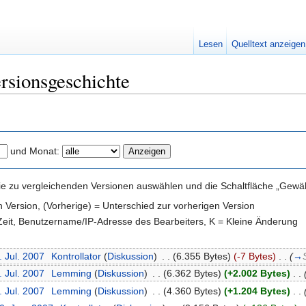
Lesen
Quelltext anzeigen
rsionsgeschichte
und Monat:
e zu vergleichenden Versionen auswählen und die Schaltfläche „Gewähl
en Version, (Vorherige) = Unterschied zur vorherigen Version
 Zeit, Benutzername/IP-Adresse des Bearbeiters, K = Kleine Änderung
. Jul. 2007
‎
Kontrollator
(
Diskussion
)
‎
. .
(6.355 Bytes)
(-7 Bytes)
‎
. .
(
→
. Jul. 2007
‎
Lemming
(
Diskussion
)
‎
. .
(6.362 Bytes)
(+2.002 Bytes)
‎
. .
. Jul. 2007
‎
Lemming
(
Diskussion
)
‎
. .
(4.360 Bytes)
(+1.204 Bytes)
‎
. .