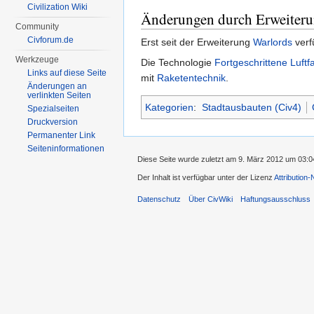
Civilization Wiki
Änderungen durch Erweiter
Community
Civforum.de
Erst seit der Erweiterung
Warlords
verf
Werkzeuge
Die Technologie
Fortgeschrittene Luftf
Links auf diese Seite
mit
Raketentechnik
.
Änderungen an
verlinkten Seiten
Kategorien
:
Stadtausbauten (Civ4)
Spezialseiten
Druckversion
Permanenter Link
Seiten­informationen
Diese Seite wurde zuletzt am 9. März 2012 um 03:0
Der Inhalt ist verfügbar unter der Lizenz
Attribution
Datenschutz
Über CivWiki
Haftungsausschluss