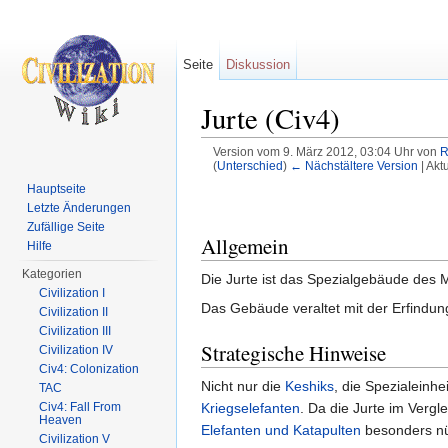
Seite
Diskussion
Jurte (Civ4)
Version vom 9. März 2012, 03:04 Uhr von
R
(
Unterschied
)
← Nächstältere Version
| Akt
Wechseln zu:
Navigation
,
Suche
Hauptseite
Letzte Änderungen
Zufällige Seite
Allgemein
Hilfe
Kategorien
Die Jurte ist das Spezialgebäude des 
Civilization I
Das Gebäude veraltet mit der Erfindu
Civilization II
Civilization III
Strategische Hinweise
Civilization IV
Civ4: Colonization
Nicht nur die
Keshiks
, die Spezialeinh
TAC
Kriegselefanten
. Da die Jurte im Vergl
Civ4: Fall From
Heaven
Elefanten und Katapulten
besonders nüt
Civilization V