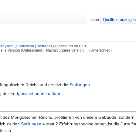
Lesen
Quelltext anzeigen
adyserb
(
Diskussion
|
Beiträge
)
(Anpassung an BtS)
uelle Version (Unterschied) | Nächstjüngere Version → (Unterschied)
Mongolischen Reichs und ersetzt die
Stallungen
.
ng der
Fortgeschrittenen Luftfahrt
.
eit des Mongolischen Reichs, profitieren von diesem Gebäude, sondern
eich zu den
Stallungen
4 statt 2 Erfahrungspunkte bringt, ist die Jurte fü
zlich.