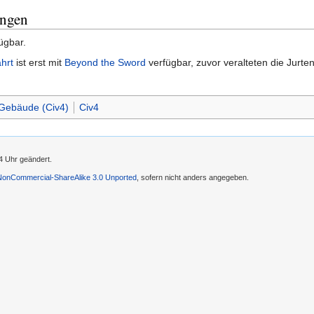
ungen
ügbar.
ahrt
ist erst mit
Beyond the Sword
verfügbar, zuvor veralteten die Jurten
Gebäude (Civ4)
Civ4
4 Uhr geändert.
-NonCommercial-ShareAlike 3.0 Unported
, sofern nicht anders angegeben.