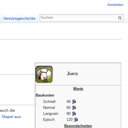
Anmelden
Versionsgeschichte
Jurte
Werte
Baukosten
Schnell
40
Normal
60
 auch die
Langsam
90
r
Stapel aus
Episch
120
Besonderheiten