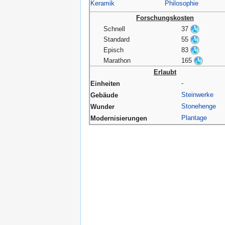
Keramik
Philosophie
Forschungskosten
Schnell
37
Standard
55
Episch
83
Marathon
165
Erlaubt
-
Einheiten
Steinwerke
Gebäude
Stonehenge
Wunder
Plantage
Modernisierungen