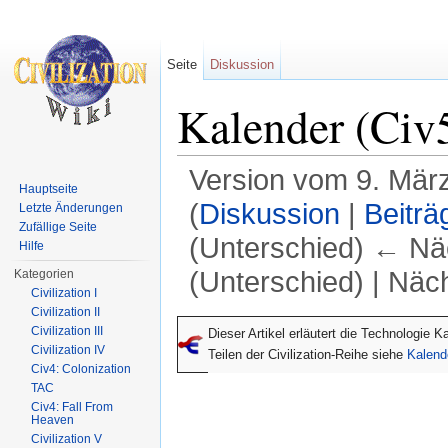
Seite
Diskussion
Kalender (Civ
Version vom 9. Mär
Hauptseite
(
Diskussion
|
Beiträ
Letzte Änderungen
Zufällige Seite
(Unterschied) ← Näc
Hilfe
(Unterschied) | Näc
Kategorien
Civilization I
Wechseln zu:
Navigation
,
Suche
Civilization II
Civilization III
Dieser Artikel erläutert die Technologie 
Civilization IV
Teilen der Civilization-Reihe siehe
Kalend
Civ4: Colonization
TAC
Civ4: Fall From
Heaven
Civilization V