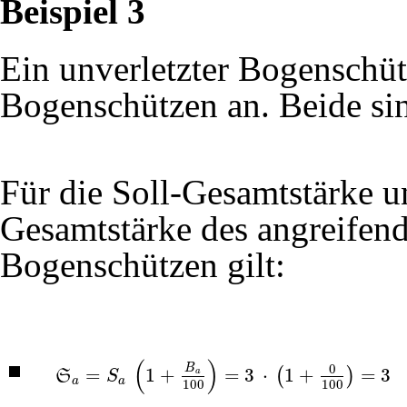
Beispiel 3
Ein unverletzter Bogenschütz
Bogenschützen an. Beide sin
Für die Soll-Gesamtstärke un
Gesamtstärke des angreifen
Bogenschützen gilt:
(
)
0
B
=
1
+
=
3
⋅
1
+
=
3
(
)
a
S
S
S
a
=
S
a
(
1
+
B
a
100
)
=
3
⋅
(
1
+
0
100
)
=
3
a
a
100
100