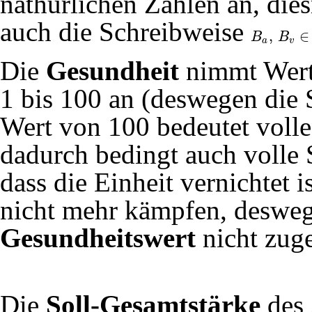
nathürlichen Zahlen an, die
auch die Schreibweise
,
∈
B
B
B
a
,
B
v
∈
N
0
a
v
Die
Gesundheit
nimmt Werte
1 bis 100 an (deswegen die
Wert von 100 bedeutet voll
dadurch bedingt auch volle 
dass die Einheit vernichtet 
nicht mehr kämpfen, deswege
Gesundheitswert
nicht zuge
Die
Soll-Gesamtstärke
des 