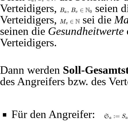
a
v
Verteidigers,
seien d
N
,
∈
B
B
B
a
,
B
v
∈
N
0
0
a
v
Verteidigers,
sei die
Ma
N
∈
M
M
v
∈
N
v
seinen die
Gesundheitwerte
Verteidigers.
Dann werden
Soll-Gesamts
des Angreifers bzw. des Vert
Für den Angreifer:
:
=
S
S
S
a
:=
S
a
(
1
+
B
a
10
a
a