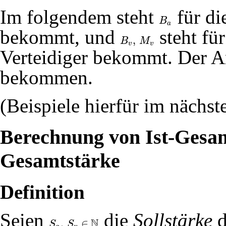
Im folgendem steht
für di
B
B
a
a
bekommt, und
steht für
,
B
M
B
v
,
M
v
v
v
Verteidiger bekommt. Der An
bekommen.
(Beispiele hierfür im nächst
Berechnung von Ist-Gesam
Gesamtstärke
Definition
Seien
die
Sollstärke
d
N
,
∈
S
S
S
a
,
S
v
∈
N