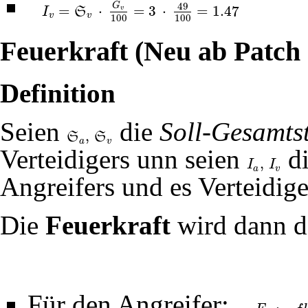
49
G
=
⋅
=
3
⋅
=
1.47
v
S
I
I
v
=
S
v
⋅
G
v
100
=
3
⋅
49
100
=
1.47
v
v
100
100
Feuerkraft (Neu ab Patch 
Definition
Seien
die
Soll-Gesamts
,
S
S
S
a
,
S
v
a
v
Verteidigers unn seien
d
,
I
I
I
a
,
I
v
a
v
Angreifers und es Verteidige
Die
Feuerkraft
wird dann de
Für den Angreifer: