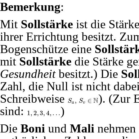
Bemerkung
:
Mit
Sollstärke
ist die Stärk
ihrer Errichtung besitzt. Zum
Bogenschütze eine
Sollstär
mit
Sollstärke
die Stärke gem
Gesundheit
besitzt.) Die
Sol
Zahl, die Null ist nicht dab
Schreibweise
). (Zur 
N
,
∈
S
S
S
a
,
S
v
∈
N
a
v
sind:
)
1
,
2
,
3
,
4
,
.
.
.
1
,
2
,
3
,
4
,
.
.
.
Die
Boni
und
Mali
nehmen e