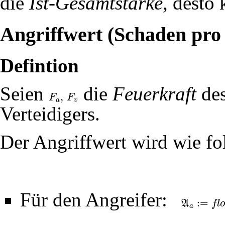
die
Ist-Gesamtstärke
, desto 
Angriffwert (Schaden pr
Defintion
Seien
die
Feuerkraft
des
,
F
F
F
a
,
F
v
a
v
Verteidigers.
Der Angriffwert wird wie fol
Für den Angreifer:
:
=
A
f
l
A
a
:=
f
l
o
o
r
(
20
⋅
3
⋅
F
a