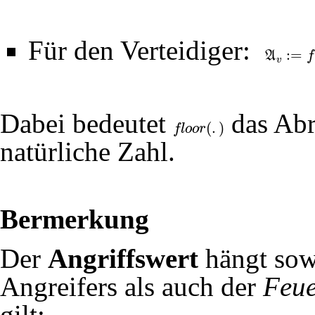
Für den Verteidiger:
:
=
A
f
A
v
:=
f
l
o
o
r
(
20
⋅
v
Dabei bedeutet
das Abr
(
.
)
f
l
o
o
r
f
l
o
o
r
(
.
)
natürliche Zahl.
Bermerkung
Der
Angriffswert
hängt sow
Angreifers als auch der
Feue
gilt: