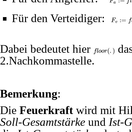
:
=
F
f
l
F
a
:=
f
l
o
o
r
(
I
a
+
S
a
a
Für den Verteidiger:
:
=
F
f
F
v
:=
f
l
o
o
r
(
I
v
+
v
Dabei bedeutet hier
das
(
.
)
f
l
o
o
r
f
l
o
o
r
(
.
)
2.Nachkommastelle.
Bemerkung
:
Die
Feuerkraft
wird mit Hil
Soll-Gesamtstärke
und
Ist-