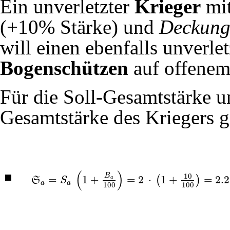
Ein unverletzter
Krieger
mit
(+10% Stärke) und
Deckun
will einen ebenfalls unverle
Bogenschützen
auf offenem
Für die Soll-Gesamtstärke un
Gesamtstärke des Kriegers gi
(
)
10
B
=
1
+
=
2
⋅
1
+
=
2.2
(
)
a
S
S
S
a
=
S
a
(
1
+
B
a
100
)
=
2
⋅
(
1
+
10
100
)
=
2.2
a
a
100
100