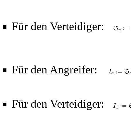
Für den Verteidiger:
:
=
S
S
v
:=
{
S
v
(
1
+
v
Für den Angreifer:
:
=
S
I
I
a
:=
S
a
⋅
G
a
100
a
Für den Verteidiger:
:
=
I
I
v
:=
S
v
⋅
G
v
1
v