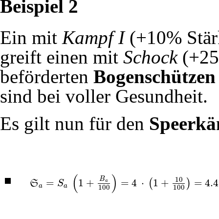
Beispiel 2
Ein mit
Kampf I
(+10% Stärk
greift einen mit
Schock
(+25
beförderten
Bogenschützen
sind bei voller Gesundheit.
Es gilt nun für den
Speerkä
(
)
10
B
=
1
+
=
4
⋅
1
+
=
4.4
(
)
a
S
S
S
a
=
S
a
(
1
+
B
a
100
)
=
4
⋅
(
1
+
10
100
)
=
4.4
a
a
100
100