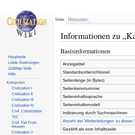
Seite
Diskussion
Informationen zu „Ka
Wechseln zu:
Navigation
,
Suche
Basisinformationen
Hauptseite
Letzte Änderungen
Anzeigetitel
Zufällige Seite
Standardsortierschlüssel
Hilfe
Seitenlänge (in Bytes)
Kategorien
Seitenkennnummer
Civilization I
Civilization II
Seiteninhaltssprache
Civilization III
Seiteninhaltsmodell
Civilization IV
Civ4: Colonization
Indizierung durch Suchmaschinen
TAC
Anzahl der Weiterleitungen zu dieser 
Civ4: Fall From
Heaven
Gezählt als eine Inhaltsseite
Civilization V