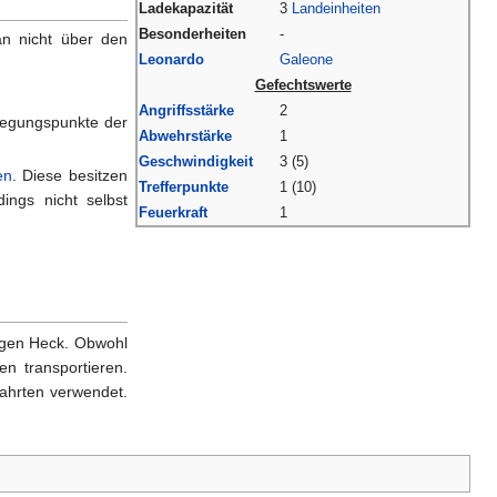
Ladekapazität
3
Landeinheiten
Besonderheiten
-
an nicht über den
Leonardo
Galeone
Gefechtswerte
Angriffsstärke
2
egungspunkte der
Abwehrstärke
1
Geschwindigkeit
3 (5)
en
. Diese besitzen
Trefferpunkte
1 (10)
ings nicht selbst
Feuerkraft
1
engen Heck. Obwohl
n transportieren.
ahrten verwendet.