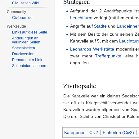
Strategien
Civilization Wiki
Aufgrund der 2 Angriffspunkte i
Community
Leuchtturm
verfügt (mit ihm erst re
Civforum.de
Angriffe auf
Städte
und
Landeinhei
Werkzeuge
Links auf diese Seite
Mit dem Besitz der zum selben Z
Änderungen an
Karavelle auf 5, mit dem
Leuchttu
verlinkten Seiten
Spezialseiten
Leonardos Werkstätte
modernisier
Druckversion
zwar mehr
Trefferpunkte
, eine h
Permanenter Link
angreifen.
Seiten­informationen
Ziviliopädie
Die Karavelle war ein kleines Segels
sie oft als Kriegsschiff verwendet 
Karavellen wurden allgemein von Spa
Die drei Schiffe von Christopher Kolum
Kategorien
:
Civ2
Einheiten (Civ2)