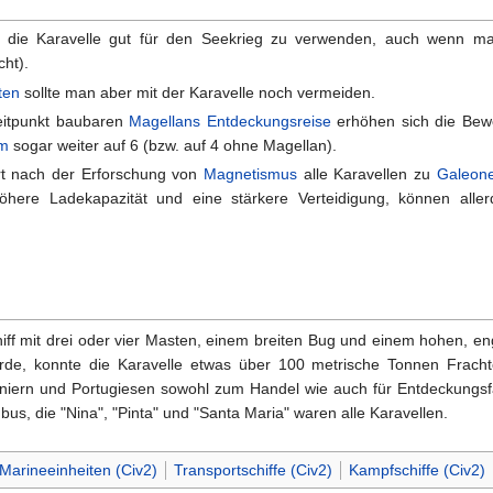
st die Karavelle gut für den Seekrieg zu verwenden, auch wenn m
cht).
ten
sollte man aber mit der Karavelle noch vermeiden.
eitpunkt baubaren
Magellans Entdeckungsreise
erhöhen sich die Bew
rm
sogar weiter auf 6 (bzw. auf 4 ohne Magellan).
t nach der Erforschung von
Magnetismus
alle Karavellen zu
Galeon
öhere Ladekapazität und eine stärkere Verteidigung, können allerd
chiff mit drei oder vier Masten, einem breiten Bug und einem hohen, 
wurde, konnte die Karavelle etwas über 100 metrische Tonnen Frachte
niern und Portugiesen sowohl zum Handel wie auch für Entdeckungsf
bus, die "Nina", "Pinta" und "Santa Maria" waren alle Karavellen.
Marineeinheiten (Civ2)
Transportschiffe (Civ2)
Kampfschiffe (Civ2)