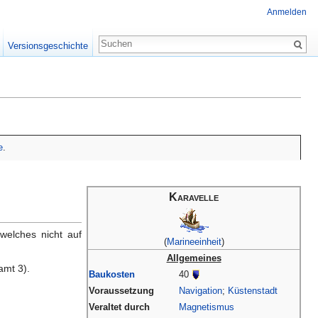
Anmelden
Versionsgeschichte
e
.
Karavelle
welches nicht auf
(
Marineeinheit
)
Allgemeines
amt 3).
Baukosten
40
Voraussetzung
Navigation
;
Küstenstadt
Veraltet durch
Magnetismus