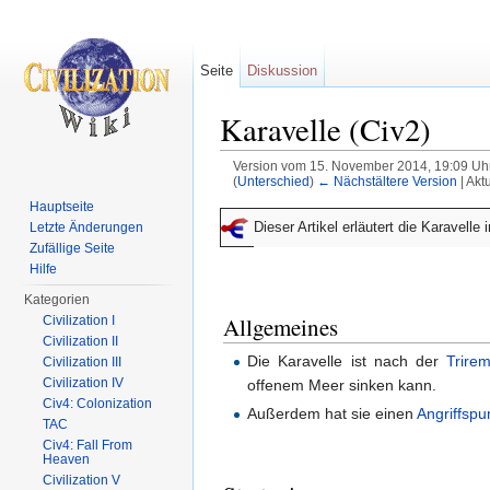
Seite
Diskussion
Karavelle (Civ2)
Version vom 15. November 2014, 19:09 Uh
(
Unterschied
)
← Nächstältere Version
| Akt
Wechseln zu:
Navigation
,
Suche
Hauptseite
Dieser Artikel erläutert die Karavelle
Letzte Änderungen
Zufällige Seite
Hilfe
Kategorien
Allgemeines
Civilization I
Civilization II
Die Karavelle ist nach der
Trire
Civilization III
Civilization IV
offenem Meer sinken kann.
Civ4: Colonization
Außerdem hat sie einen
Angriffspu
TAC
Civ4: Fall From
Heaven
Civilization V