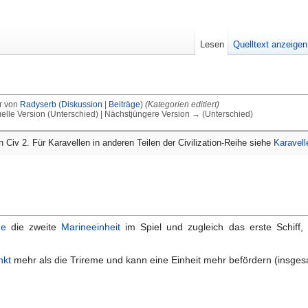
Lesen
Quelltext anzeigen
r von
Radyserb
(
Diskussion
|
Beiträge
)
(Kategorien editiert)
uelle Version (Unterschied) | Nächstjüngere Version → (Unterschied)
 in Civ 2. Für Karavellen in anderen Teilen der Civilization-Reihe siehe
Karavell
me
die zweite
Marineeinheit
im Spiel und zugleich das erste Schiff, 
nkt
mehr als die Trireme und kann eine Einheit mehr befördern (insges