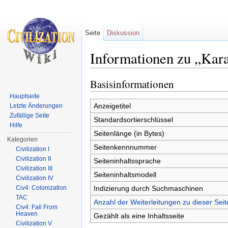
Seite
Diskussion
Informationen zu „Kar
Wechseln zu:
Navigation
,
Suche
Basisinformationen
Hauptseite
Anzeigetitel
Letzte Änderungen
Zufällige Seite
Standardsortierschlüssel
Hilfe
Seitenlänge (in Bytes)
Kategorien
Seitenkennnummer
Civilization I
Civilization II
Seiteninhaltssprache
Civilization III
Seiteninhaltsmodell
Civilization IV
Indizierung durch Suchmaschinen
Civ4: Colonization
TAC
Anzahl der Weiterleitungen zu dieser Seit
Civ4: Fall From
Heaven
Gezählt als eine Inhaltsseite
Civilization V