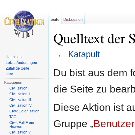
Seite
Diskussion
Quelltext der 
←
Katapult
Hauptseite
Wechseln zu:
Navigation
,
Suche
Letzte Änderungen
Zufällige Seite
Du bist aus dem f
Hilfe
Kategorien
die Seite zu bearb
Civilization I
Civilization II
Civilization III
Diese Aktion ist a
Civilization IV
Civ4: Colonization
TAC
Gruppe „
Benutzer
Civ4: Fall From
Heaven
Civilization V