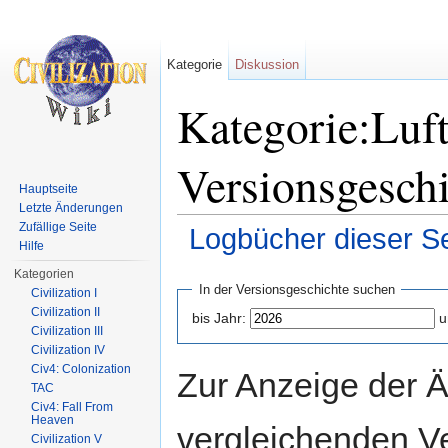
Kategorie
Diskussion
Kategorie:Luft
Versionsgesch
Hauptseite
Letzte Änderungen
Zufällige Seite
Logbücher dieser Se
Hilfe
Wechseln zu:
Navigation
,
Suche
Kategorien
In der Versionsgeschichte suchen
Civilization I
Civilization II
bis Jahr:
u
Civilization III
Civilization IV
Civ4: Colonization
Zur Anzeige der 
TAC
Civ4: Fall From
Heaven
vergleichenden V
Civilization V