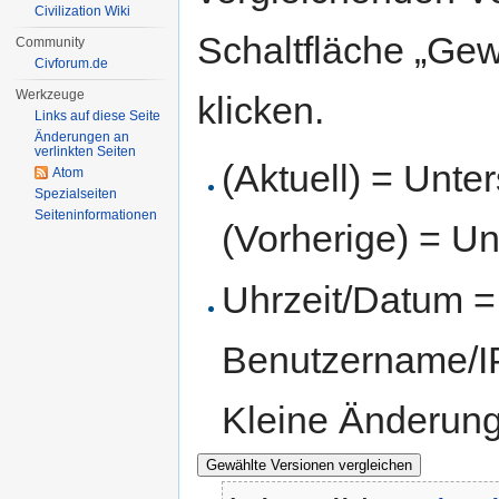
Civilization Wiki
Schaltfläche „Gew
Community
Civforum.de
Werkzeuge
klicken.
Links auf diese Seite
Änderungen an
verlinkten Seiten
(Aktuell) = Unte
Atom
Spezialseiten
Seiten­informationen
(Vorherige) = Un
Uhrzeit/Datum = 
Benutzername/IP
Kleine Änderun