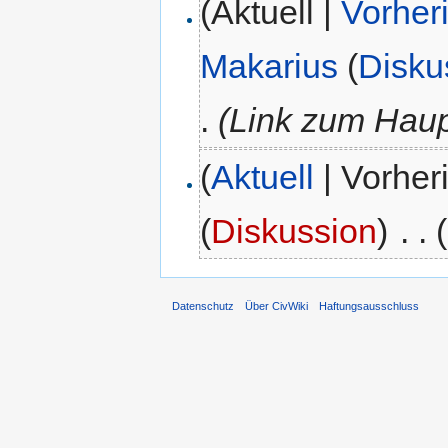
(Aktuell |
Vorher
Makarius
(
Disku
.
(Link zum Haupt
(
Aktuell
| Vorher
(
Diskussion
)
‎
. .
Datenschutz
Über CivWiki
Haftungsausschluss