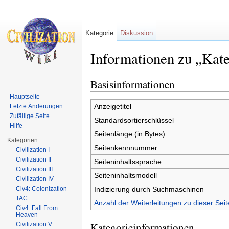
Kategorie
Diskussion
Informationen zu „Kate
Wechseln zu:
Navigation
,
Suche
Basisinformationen
Hauptseite
Anzeigetitel
Letzte Änderungen
Zufällige Seite
Standardsortierschlüssel
Hilfe
Seitenlänge (in Bytes)
Kategorien
Seitenkennnummer
Civilization I
Civilization II
Seiteninhaltssprache
Civilization III
Seiteninhaltsmodell
Civilization IV
Indizierung durch Suchmaschinen
Civ4: Colonization
TAC
Anzahl der Weiterleitungen zu dieser Seit
Civ4: Fall From
Heaven
Kategorieinformationen
Civilization V