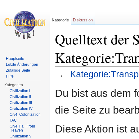
Kategorie
Diskussion
Quelltext der S
Kategorie:Tran
Hauptseite
Letzte Änderungen
Zufällige Seite
←
Kategorie:Transpo
Hilfe
Wechseln zu:
Navigation
,
Suche
Kategorien
Du bist aus dem f
Civilization I
Civilization II
Civilization III
die Seite zu bearb
Civilization IV
Civ4: Colonization
TAC
Diese Aktion ist a
Civ4: Fall From
Heaven
Civilization V