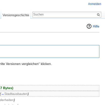
Anmelden
Versionsgeschichte
Hilfe
te Versionen vergleichen“ klicken.
17 Bytes)
(
→
Stadtausbauten
)
derheiten
)