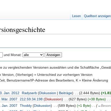
Lesen
Quelltext anzeigen
rsionsgeschichte
und Monat:
e zu vergleichenden Versionen auswählen und die Schaltfläche „Gewähl
en Version, (Vorherige) = Unterschied zur vorherigen Version
 Zeit, Benutzername/IP-Adresse des Bearbeiters, K = Kleine Änderung
3. Jan. 2012
‎
Radyserb
(
Diskussion
|
Beiträge
)
‎
. .
(2.444 Bytes)
(+1.8
. Mär. 2007
‎
212.59.34.198
(
Diskussion
)
‎
. .
(627 Bytes)
(+38 Bytes)
‎
. .
. Jan. 2007
‎
Thoddy
(
Diskussion
)
‎
. .
(589 Bytes)
(+1 Byte)
‎
. .
(
→
Beson