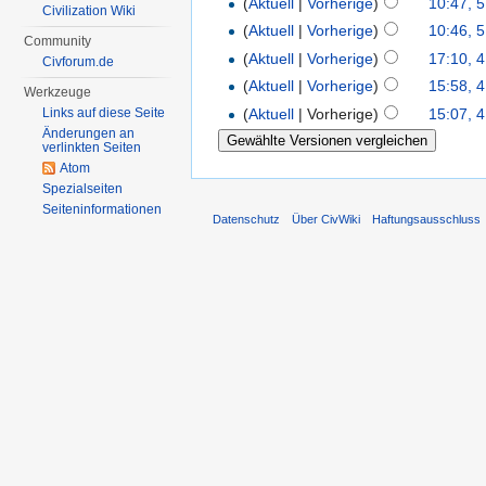
(
Aktuell
|
Vorherige
)
10:47, 5
Civilization Wiki
(
Aktuell
|
Vorherige
)
10:46, 5
Community
(
Aktuell
|
Vorherige
)
17:10, 4
Civforum.de
(
Aktuell
|
Vorherige
)
15:58, 4
Werkzeuge
(
Aktuell
| Vorherige)
15:07, 4
Links auf diese Seite
Änderungen an
verlinkten Seiten
Atom
Spezialseiten
Seiten­informationen
Datenschutz
Über CivWiki
Haftungsausschluss