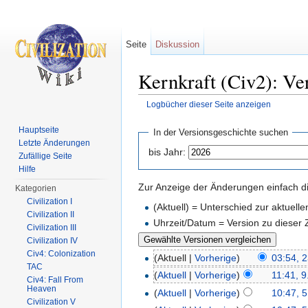
Seite
Diskussion
Kernkraft (Civ2): Ve
Logbücher dieser Seite anzeigen
Wechseln zu:
Navigation
,
Suche
Hauptseite
In der Versionsgeschichte suchen
Letzte Änderungen
bis Jahr:
Zufällige Seite
Hilfe
Zur Anzeige der Änderungen einfach di
Kategorien
Civilization I
(Aktuell) = Unterschied zur aktuell
Civilization II
Uhrzeit/Datum = Version zu dieser
Civilization III
Civilization IV
Civ4: Colonization
(Aktuell |
Vorherige
)
03:54, 2
TAC
(
Aktuell
|
Vorherige
)
11:41, 9
Civ4: Fall From
Heaven
(
Aktuell
|
Vorherige
)
10:47, 5
Civilization V